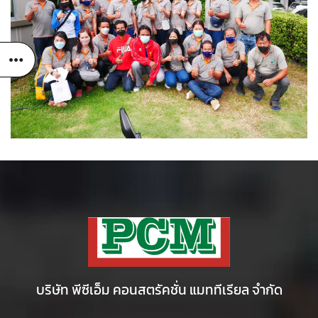
บริษัท พีซีเอ็ม คอนสตรัคชั่น แมททีเรียล จำกัด